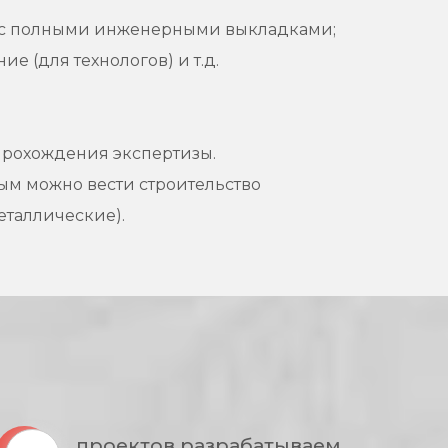
ие с полными инженерными выкладками;
 (для технологов) и т.д.
прохождения экспертизы.
рым можно вести строительство
еталлические).
проектов разрабатываем