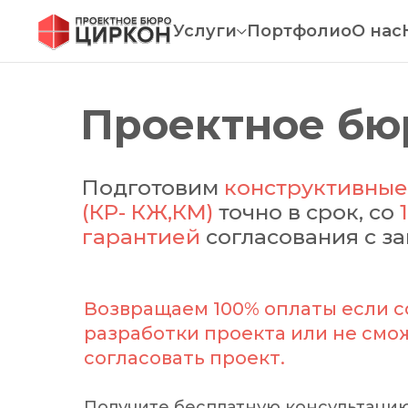
Услуги
Портфолио
О нас
Проектное бю
Подготовим
конструктивны
(КР- КЖ,КМ)
точно в срок, со
гарантией
согласования с з
Возвращаем 100% оплаты если с
разработки проекта или не см
согласовать проект.
Получите бесплатную консультацию