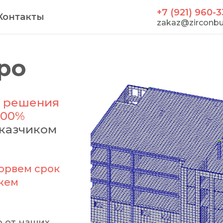
+7 (921) 960-3
Контакты
zakaz@zirconbu
ро
е решения
100%
аказчиком
орвем срок
ожем
 от наших