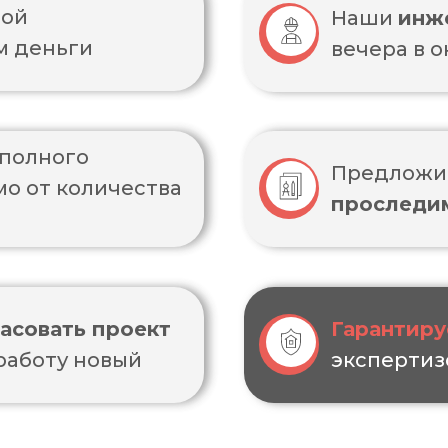
бой
Наши
инж
м деньги
вечера в 
 полного
Предлож
мо от количества
проследи
асовать проект
Гарантир
 работу новый
экспертиз