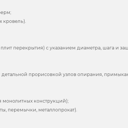
ферм;
 кровель).
 плит перекрытия) с указанием диаметра, шага и за
с детальной прорисовкой узлов опирания, примык
ля монолитных конструкций);
ы, перемычки, металлопрокат).