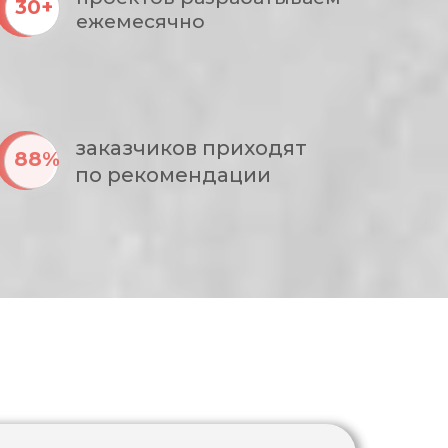
30+
ежемесячно
заказчиков приходят
88%
по рекомендации