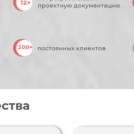
12+
проектную документацию
200+
постоянных клиентов
ства