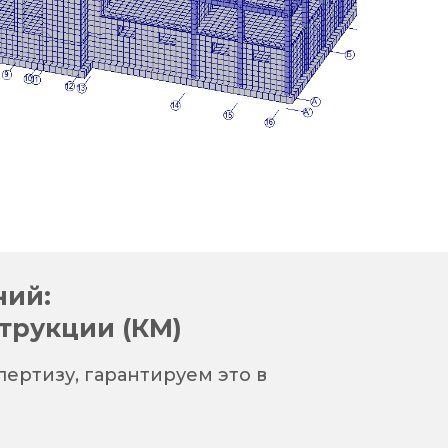
ний:
трукции (КМ)
ертизу, гарантируем это в